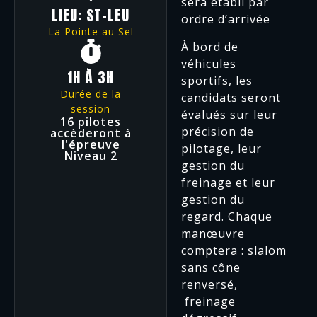
sera établi par
LIEU: ST-LEU
ordre d’arrivée
La Pointe au Sel
À bord de
véhicules
1H À 3H
sportifs, les
Durée de la
candidats seront
session
évalués sur leur
16 pilotes
précision de
accèderont à
l'épreuve
pilotage, leur
Niveau 2
gestion du
freinage et leur
gestion du
regard. Chaque
manœuvre
comptera : slalom
sans cône
renversé,
freinage