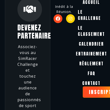
ACCUEIL
Inédit à la
LE
Réunion.
CHALLENGE
DEVENEZ
LE
PARTENAIRE
CLASSEMENT
CALENDRIER
Associez-
vous au
ENTRAINEMENT
SimRacer
RÈGLEMENT
Challenge
et
FAQ
touchez
une
CONTACT
audience
INSCRIP
de
passionnés
de sport