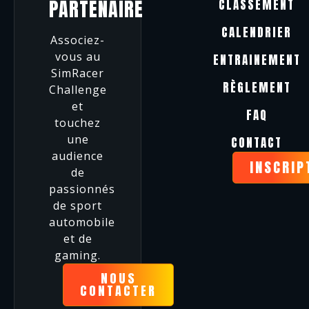
PARTENAIRE
CLASSEMENT
CALENDRIER
Associez-
vous au
ENTRAINEMENT
SimRacer
RÈGLEMENT
Challenge
et
FAQ
touchez
une
CONTACT
audience
INSCRIP
de
passionnés
de sport
automobile
et de
gaming.
NOUS
CONTACTER