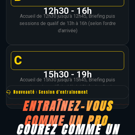
12h30 - 16h
Accueil de 12h30 jusqu’à 12h45, Briefing puis
sessions de qualif de 13h à 16h (selon l’ordre
d’arrivée)
C
15h30 - 19h
Accueil de 15h30 jusqu’à 15h45, Briefing puis
sessions de qualif de 16h à 19h (selon l’ordre
Nouveauté : Session d'entrainement
d’arrivée)
ENTRAÎNEZ-VOUS
COMME UN PRO.
COUREZ COMME UN