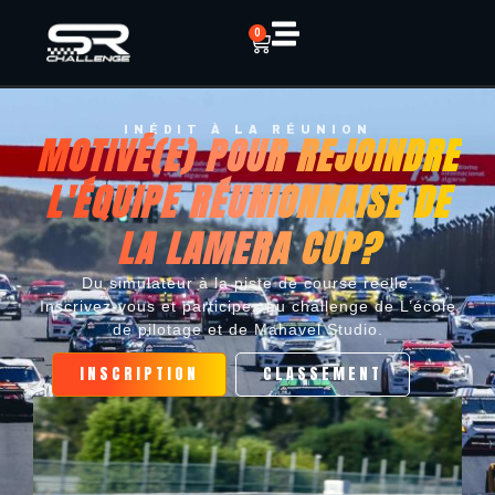
0
INÉDIT À LA RÉUNION
MOTIVÉ(E) POUR REJOINDRE
L'ÉQUIPE RÉUNIONNAISE DE
LA LAMERA CUP?
Du simulateur à la piste de course réelle.
Inscrivez-vous et participez au challenge de L’école
de pilotage et de Mahavel Studio.
INSCRIPTION
CLASSEMENT