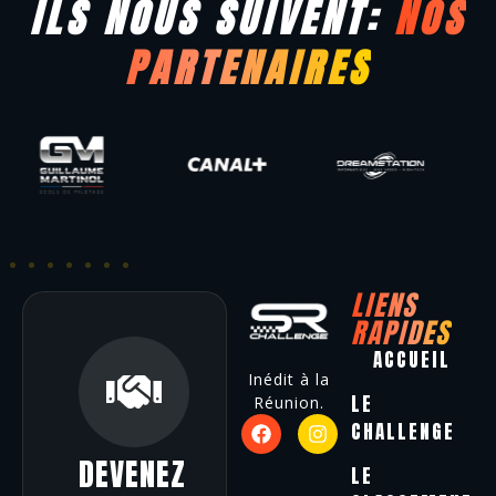
ILS NOUS SUIVENT:
NOS
PARTENAIRES
LIENS
RAPIDES
ACCUEIL
Inédit à la
LE
Réunion.
CHALLENGE
DEVENEZ
LE